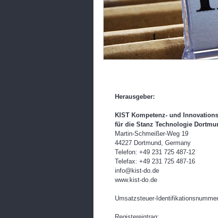
Herausgeber:
KIST Kompetenz- und Innovation
für die Stanz Technologie Dortmu
Martin-Schmeißer-Weg 19
44227 Dortmund, Germany
Telefon: +49 231 725 487-12
Telefax: +49 231 725 487-16
info@kist-do.de
www.kist-do.de
Umsatzsteuer-Identifikationsnumm
Registereintrag: