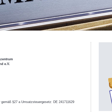
szentrum
nd e.V.
er gemäß §27 a Umsatzsteuergesetz: DE 241711629