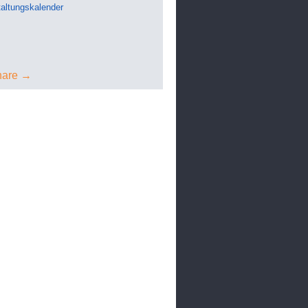
altungskalender
nare →